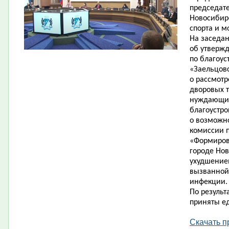
председате
Новосибирс
спорта и м
На заседа
об утверж
по благоус
«Заельцовс
о рассмот
дворовых 
нуждающих
благоустро
о возможн
комиссии п
«Формиров
городе Нов
ухудшение
вызванной
инфекции.
По результ
приняты е
Скачать п