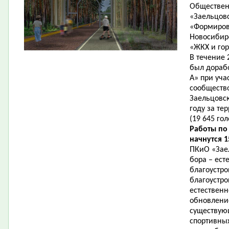
Общественн
«Заельцов
«Формиров
Новосибир
«ЖКХ и гор
В течение 
был дорабо
А» при уча
сообщество
Заельцовск
году за те
(19 645 гол
Работы по
начнутся 1
ПКиО «Зае
бора – ест
благоустро
благоустро
естественн
обновление
существую
спортивны