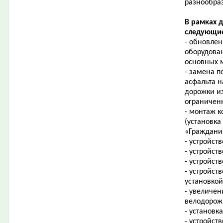
разнообра
В рамках 
следующие
- обновле
оборудова
основных м
- замена п
асфальта н
дорожки из
ограничен
- монтаж к
(установк
«Граждани
- устройст
- устройст
- устройст
- устройст
установкой
- увеличен
велодорож
- установк
- устройст