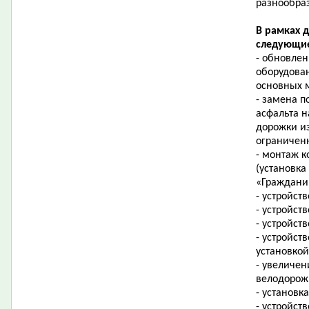
разнообра
В рамках 
следующие
- обновле
оборудова
основных м
- замена п
асфальта н
дорожки из
ограничен
- монтаж к
(установк
«Граждани
- устройст
- устройст
- устройст
- устройст
установкой
- увеличен
велодорож
- установк
- устройст