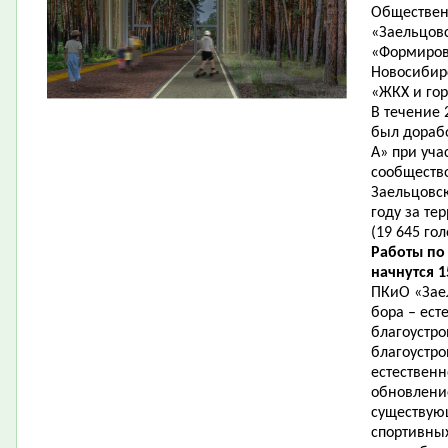
Общественн
«Заельцов
«Формиров
Новосибир
«ЖКХ и гор
В течение 
был дорабо
А» при уча
сообщество
Заельцовск
году за те
(19 645 гол
Работы по
начнутся 1
ПКиО «Зае
бора – ест
благоустро
благоустро
естественн
обновление
существую
спортивны