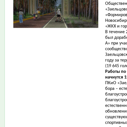
Общественн
«Заельцов
«Формиров
Новосибир
«ЖКХ и гор
В течение 
был дорабо
А» при уча
сообщество
Заельцовск
году за те
(19 645 гол
Работы по
начнутся 1
ПКиО «Зае
бора – ест
благоустро
благоустро
естественн
обновление
существую
спортивны