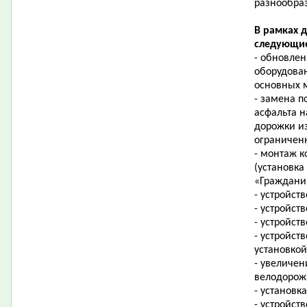
разнообра
В рамках 
следующие
- обновле
оборудова
основных м
- замена п
асфальта н
дорожки из
ограничен
- монтаж к
(установк
«Граждани
- устройст
- устройст
- устройст
- устройст
установкой
- увеличен
велодорож
- установк
- устройст