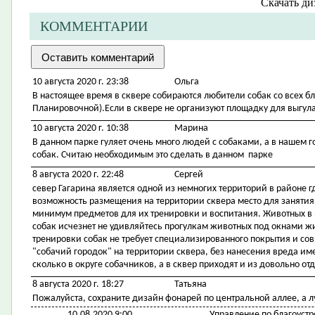
Скачать
ди
КОММЕНТАРИИ
10 августа 2020 г. 23:38
Ольга
В настоящее время в сквере собираются любители собак со всех б
Планировочной).Если в сквере не организуют площадку для выгула
10 августа 2020 г. 10:38
Марина
В данном парке гуляет очень много людей с собаками, а в нашем 
собак. Считаю необходимым это сделать в данном парке
8 августа 2020 г. 22:48
Сергей
север Гагарина является одной из немногих территорий в районе г
возможность размещения на территории сквера место для занятия
минимум предметов для их тренировки и воспитания. Животных в 
собак исчезнет не удивляйтесь прогулкам животных под окнами 
тренировки собак не требует специализированного покрытия и со
"собачий городок" на территории сквера, без нанесения вреда 
сколько в округе собачников, а в сквер приходят и из довольно о
8 августа 2020 г. 18:27
Татьяна
Пожалуйста, сохраните дизайн фонарей по центральной аллее, а 
10.08.2020 9:00
Управление по благоустр