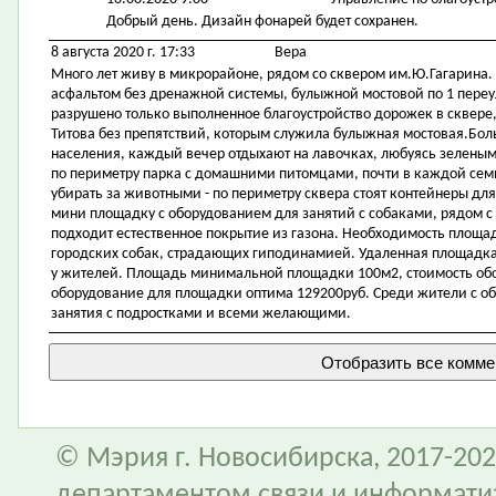
Добрый день. Дизайн фонарей будет сохранен.
8 августа 2020 г. 17:33
Вера
Много лет живу в микрорайоне, рядом со сквером им.Ю.Гагарина.
асфальтом без дренажной системы, булыжной мостовой по 1 переу
разрушено только выполненное благоустройство дорожек в сквере
Титова без препятствий, которым служила булыжная мостовая.Бол
населения, каждый вечер отдыхают на лавочках, любуясь зелены
по периметру парка с домашними питомцами, почти в каждой семье
убирать за животными - по периметру сквера стоят контейнеры для
мини площадку с оборудованием для занятий с собаками, рядом 
подходит естественное покрытие из газона. Необходимость площа
городских собак, страдающих гиподинамией. Удаленная площадка 
у жителей. Площадь минимальной площадки 100м2, стоимость обо
оборудование для площадки оптима 129200руб. Среди жители с об
занятия с подростками и всеми желающими.
© Мэрия г. Новосибирска, 2017-202
департаментом связи и информати