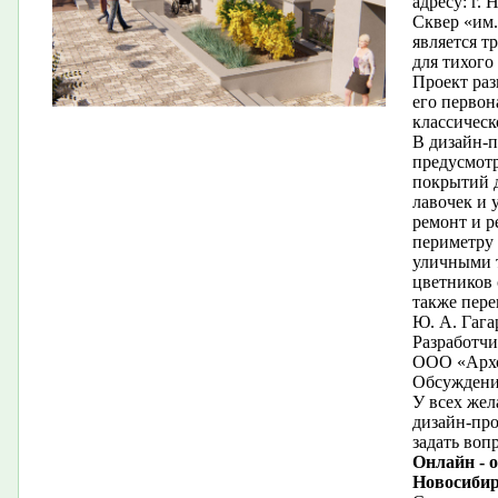
адресу: г.
Сквер «им.
является 
для тихого
Проект раз
его первон
классическ
В дизайн-п
предусмот
покрытий 
лавочек и 
ремонт и р
периметру 
уличными 
цветников 
также пере
Ю. А. Гага
Разработчи
ООО «Арх
Обсуждение
У всех жел
дизайн-про
задать воп
Онлайн - 
Новосибир