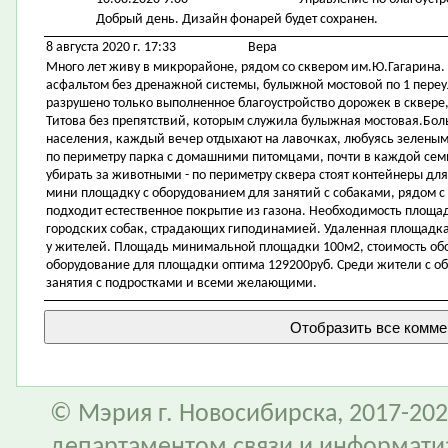
Добрый день. Дизайн фонарей будет сохранен.
8 августа 2020 г. 17:33
Вера
Много лет живу в микрорайоне, рядом со сквером им.Ю.Гагарина.
асфальтом без дренажной системы, булыжной мостовой по 1 переу
разрушено только выполненное благоустройство дорожек в сквере
Титова без препятствий, которым служила булыжная мостовая.Бол
населения, каждый вечер отдыхают на лавочках, любуясь зелены
по периметру парка с домашними питомцами, почти в каждой семье
убирать за животными - по периметру сквера стоят контейнеры для
мини площадку с оборудованием для занятий с собаками, рядом 
подходит естественное покрытие из газона. Необходимость площа
городских собак, страдающих гиподинамией. Удаленная площадка 
у жителей. Площадь минимальной площадки 100м2, стоимость обо
оборудование для площадки оптима 129200руб. Среди жители с об
занятия с подростками и всеми желающими.
© Мэрия г. Новосибирска, 2017-202
департаментом связи и информати