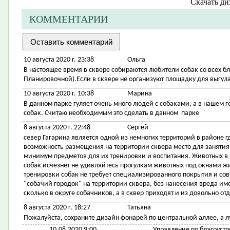
Скачать
ди
КОММЕНТАРИИ
10 августа 2020 г. 23:38
Ольга
В настоящее время в сквере собираются любители собак со всех б
Планировочной).Если в сквере не организуют площадку для выгула
10 августа 2020 г. 10:38
Марина
В данном парке гуляет очень много людей с собаками, а в нашем 
собак. Считаю необходимым это сделать в данном парке
8 августа 2020 г. 22:48
Сергей
север Гагарина является одной из немногих территорий в районе г
возможность размещения на территории сквера место для занятия
минимум предметов для их тренировки и воспитания. Животных в 
собак исчезнет не удивляйтесь прогулкам животных под окнами 
тренировки собак не требует специализированного покрытия и со
"собачий городок" на территории сквера, без нанесения вреда 
сколько в округе собачников, а в сквер приходят и из довольно о
8 августа 2020 г. 18:27
Татьяна
Пожалуйста, сохраните дизайн фонарей по центральной аллее, а 
10.08.2020 9:00
Управление по благоустр