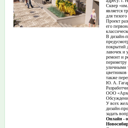
адресу: г.
Сквер «им.
является 
для тихого
Проект раз
его первон
классическ
В дизайн-п
предусмот
покрытий 
лавочек и 
ремонт и р
периметру 
уличными 
цветников 
также пере
Ю. А. Гага
Разработчи
ООО «Арх
Обсуждение
У всех жел
дизайн-про
задать воп
Онлайн - 
Новосибир