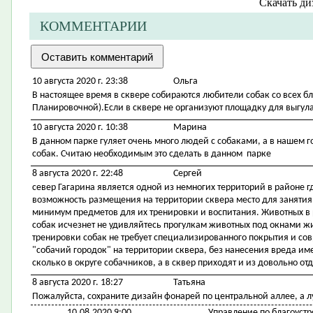
Скачать
ди
КОММЕНТАРИИ
10 августа 2020 г. 23:38
Ольга
В настоящее время в сквере собираются любители собак со всех б
Планировочной).Если в сквере не организуют площадку для выгула
10 августа 2020 г. 10:38
Марина
В данном парке гуляет очень много людей с собаками, а в нашем 
собак. Считаю необходимым это сделать в данном парке
8 августа 2020 г. 22:48
Сергей
север Гагарина является одной из немногих территорий в районе г
возможность размещения на территории сквера место для занятия
минимум предметов для их тренировки и воспитания. Животных в 
собак исчезнет не удивляйтесь прогулкам животных под окнами 
тренировки собак не требует специализированного покрытия и со
"собачий городок" на территории сквера, без нанесения вреда 
сколько в округе собачников, а в сквер приходят и из довольно о
8 августа 2020 г. 18:27
Татьяна
Пожалуйста, сохраните дизайн фонарей по центральной аллее, а 
10.08.2020 9:00
Управление по благоустр