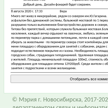
Добрый день. Дизайн фонарей будет сохранен.
8 августа 2020 г. 17:33
Вера
Много лет живу в микрорайоне, рядом со сквером им.Ю.Гагарина.
асфальтом без дренажной системы, булыжной мостовой по 1 переу
разрушено только выполненное благоустройство дорожек в сквере
Титова без препятствий, которым служила булыжная мостовая.Бол
населения, каждый вечер отдыхают на лавочках, любуясь зелены
по периметру парка с домашними питомцами, почти в каждой семье
убирать за животными - по периметру сквера стоят контейнеры для
мини площадку с оборудованием для занятий с собаками, рядом 
подходит естественное покрытие из газона. Необходимость площа
городских собак, страдающих гиподинамией. Удаленная площадка 
у жителей. Площадь минимальной площадки 100м2, стоимость обо
оборудование для площадки оптима 129200руб. Среди жители с об
занятия с подростками и всеми желающими.
© Мэрия г. Новосибирска, 2017-202
департаментом связи и информати