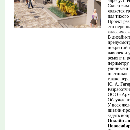
адресу: г.
Сквер «им.
является 
для тихого
Проект раз
его первон
классическ
В дизайн-п
предусмот
покрытий 
лавочек и 
ремонт и р
периметру 
уличными 
цветников 
также пере
Ю. А. Гага
Разработчи
ООО «Арх
Обсуждение
У всех жел
дизайн-про
задать воп
Онлайн - 
Новосибир