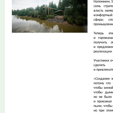
Напомним, 5
семь страт
власть наме
комфортный
сфера; сп
промышленно
Теперь эт
и горожана
получить о
и предложе
реализации 
Участники о
сделать 
и привлекат
«Создание 
потому что 
чтобы зимой 
чтобы дыми
но не было 
и проезжая 
пыли; чтобы
но при этом