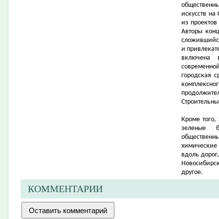
общественн
искусств на
из проектов
Авторы конц
сложившийся
и привлекат
включена 
современной
городская с
комплексно
продолжит
Строительны
Кроме того,
зеленые б
общественн
химические 
вдоль дорог
Новосибирск
другое.
КОММЕНТАРИИ