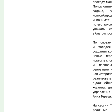
проезду маш
Поиск оптим
задача, — п
новосибирц
и понимать
по его зако
уважать с
в благоустро
По словам 
и молодеж
создания ко
новые тер
искусства, 
и парковы
реновации 
как историче
реализова
в дальнейше
хозяина, д
управления
Анна Терешк
На сессии "
реальны