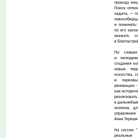
проезду маш
Поиск оптим
задача, — п
новосибирц
и понимать
по его зако
уважать с
в благоустро
По словам 
и молодеж
создания ко
новые тер
искусства, 
и парковы
реновации 
как историче
реализова
в дальнейше
хозяина, д
управления
Анна Терешк
На сессии "
реальны