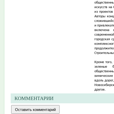
общественн
искусств на
из проектов
Авторы конц
сложившийся
и привлекат
включена 
современной
городская с
комплексно
продолжит
Строительны
Кроме того,
зеленые б
общественн
химические 
вдоль дорог
Новосибирск
другое.
КОММЕНТАРИИ