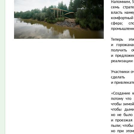
Напомним, 5
семь страт
власть наме
комфортный
сфера; сп
промышленно
Теперь эт
и горожана
получить о
и предложе
реализации 
Участники о
сделать 
и привлекат
«Создание 
потому что 
чтобы зимой 
чтобы дыми
но не было 
и проезжая 
пыли; чтобы
но при этом