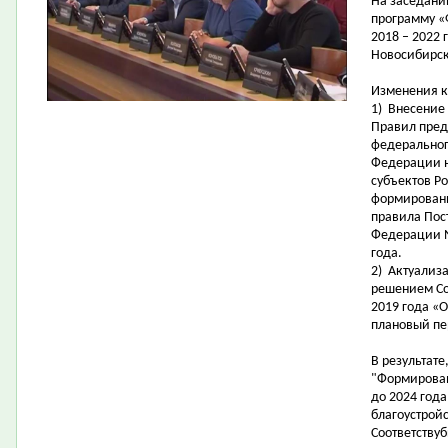
На заседани
программу «
2018 – 2022
Новосибирск
Изменения к
1)
В
несение
Правил
пред
федеральног
Федерации
субъектов Р
формировани
правила Пос
Федерации №
года.
2)
А
ктуализ
решением Со
2019 года «
плановый пе
В результате
"Формирован
до 2024 год
благоустройс
Соответству