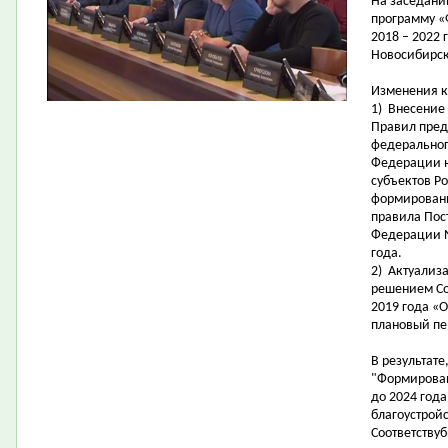
На заседани
программу «
2018 – 2022
Новосибирск
Изменения к
1)
В
несение
Правил
пред
федеральног
Федерации
субъектов Р
формировани
правила Пос
Федерации №
года.
2)
А
ктуализ
решением Со
2019 года «
плановый пе
В результате
"Формирован
до 2024 год
благоустройс
Соответству