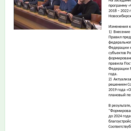
На заседани
программу «
2018 – 2022
Новосибирск
Изменения к
1)
В
несение
Правил
пред
федеральног
Федерации
субъектов Р
формировани
правила Пос
Федерации №
года.
2)
А
ктуализ
решением Со
2019 года «
плановый пе
В результате
"Формирован
до 2024 год
благоустройс
Соответству