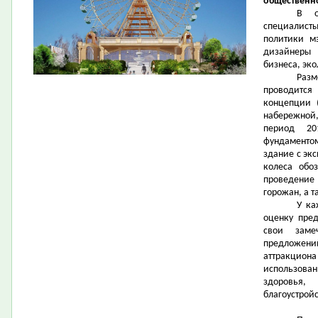
общественн
В о
специалист
политики м
дизайнеры 
бизнеса, эко
Раз
проводитс
концепции (
набережной,
период 20
фундаментом
здание с эк
колеса обо
проведение 
горожан, а 
У ка
оценку пре
свои заме
предложен
аттракцион
использова
здоровья,
благоустрой