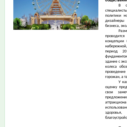
общественн
В о
специалист
политики м
дизайнеры 
бизнеса, эко
Раз
проводитс
концепции (
набережной,
период 20
фундаментом
здание с эк
колеса обо
проведение 
горожан, а 
У ка
оценку пре
свои заме
предложен
аттракцион
использова
здоровья,
благоустрой