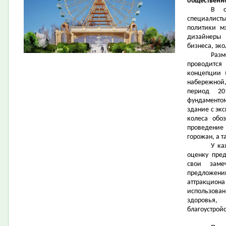
общественн
В о
специалист
политики м
дизайнеры 
бизнеса, эко
Раз
проводитс
концепции (
набережной,
период 20
фундаментом
здание с эк
колеса обо
проведение 
горожан, а 
У ка
оценку пре
свои заме
предложен
аттракцион
использова
здоровья,
благоустрой