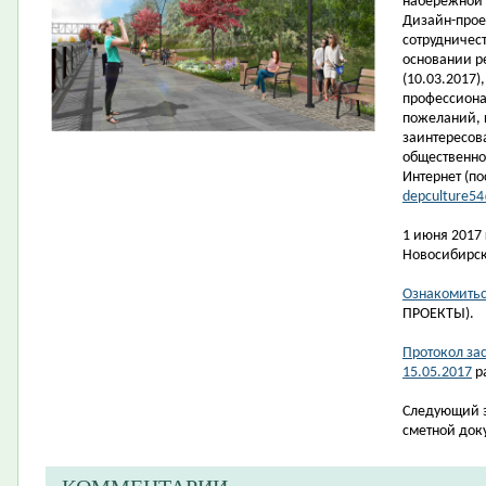
набережной 
Дизайн-прое
сотрудничес
основании р
(10.03.2017),
профессиона
пожеланий, 
заинтересов
общественно
Интернет
(по
depculture5
1 июня 2017
Новосибирска
Ознакомитьс
ПРОЕКТЫ).
Протокол за
15.05.2017
р
Следующий э
сметной док