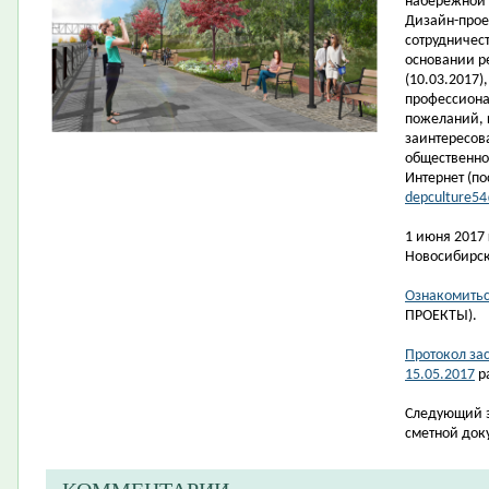
набережной 
Дизайн-прое
сотрудничес
основании р
(10.03.2017),
профессиона
пожеланий, 
заинтересов
общественно
Интернет
(по
depculture5
1 июня 2017
Новосибирска
Ознакомитьс
ПРОЕКТЫ).
Протокол за
15.05.2017
р
Следующий э
сметной док