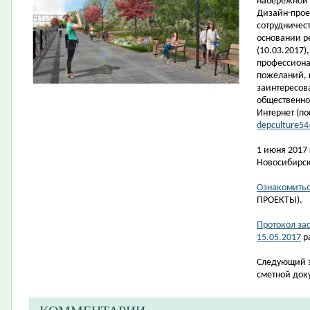
набережной 
Дизайн-прое
сотрудничес
основании р
(10.03.2017),
профессиона
пожеланий, 
заинтересов
общественно
Интернет
(по
depculture5
1 июня 2017
Новосибирска
Ознакомитьс
ПРОЕКТЫ).
Протокол за
15.05.2017
р
Следующий э
сметной док