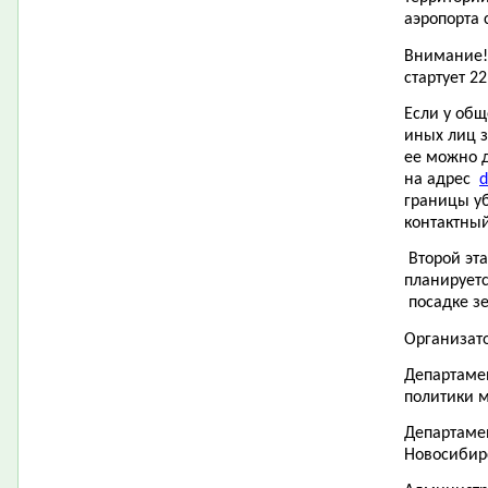
аэропорта с
Внимание!
стартует 22
Если у об
иных лиц з
ее можно д
на адрес
d
границы у
контактный
Второй эта
планируетс
посадке з
Организат
Департамен
политики 
Департаме
Новосибир