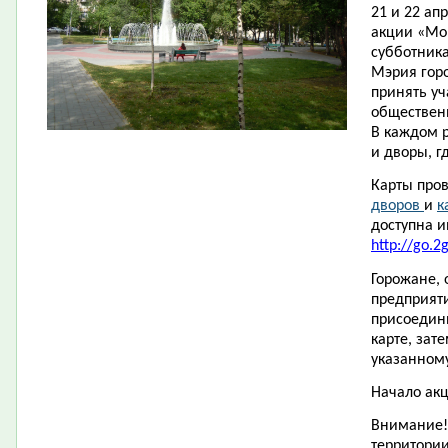
21 и 22 ап
акции «Мо
субботника
Мэрия гор
принять уч
общественн
В каждом 
и дворы, г
Карты про
дворов
и
к
доступна и
http://go.2
Горожане,
предприят
присоедини
карте, зат
указанному
Начало акц
Внимание!
территории