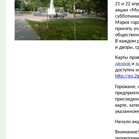
21 и 22 ап
акции «Мо
субботника
Мэрия гор
принять уч
общественн
В каждом 
и дворы, г
Карты про
дворов
и
к
доступна и
http://go.2
Горожане,
предприят
присоедини
карте, зат
указанному
Начало акц
Внимание!
территории