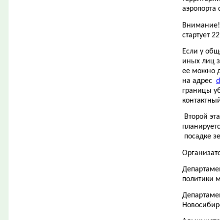
аэропорта с
Внимание!
стартует 22
Если у об
иных лиц з
ее можно д
на адрес
d
границы у
контактный
Второй эта
планируетс
посадке з
Организат
Департамен
политики 
Департаме
Новосибир