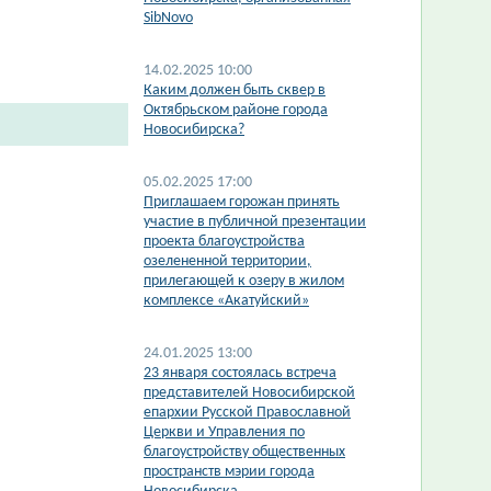
SibNovo
14.02.2025 10:00
​Каким должен быть сквер в
Октябрьском районе города
Новосибирска?
05.02.2025 17:00
​Приглашаем горожан принять
участие в публичной презентации
проекта благоустройства
озелененной территории,
прилегающей к озеру в жилом
комплексе «Акатуйский»
24.01.2025 13:00
23 января состоялась встреча
представителей Новосибирской
епархии Русской Православной
Церкви и Управления по
благоустройству общественных
пространств мэрии города