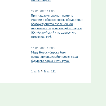
Новосибирска
22.01.2025 11:00
Приглашаем горожан принять
участие в общественном обсуждении
благоустройства озелененной
территории, прилегающей к озеру в
ЖК «Акатуйский» по адресу: ул.
Петухова, 14/8
16.01.2025 13:00
Мэру Новосибирска был
представлен дизайн-проект ядра
будущего парка «Усть-Тула»
1
…
4
5
6
…
111