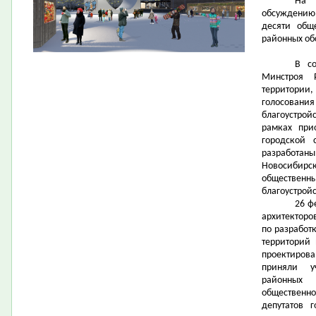
На 
обсуждению 
десяти общ
районных об
В с
Минстроя 
территории
голосования
благоустрой
рамках при
городской 
разработа
Новосибир
обществен
благоустройс
26 ф
архитекторо
по разработ
территорий 
проектиров
приняли у
районных
общественно
депутатов 