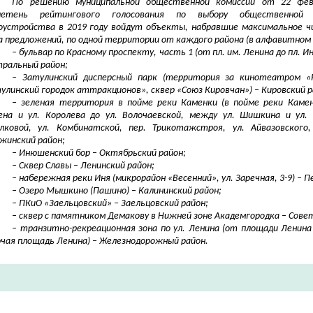
По решению муниципальной общественной комиссии от 22 фев
летень рейтингового голосования по выбору общественной
оустройства в 2019 году войдут объекты, набравшие максимальное чи
а предложений, по одной территории от каждого района
(в алфавитном 
– бульвар по Красному проспекту, часть 1 (от пл. им. Ленина до пл. И
ральный район;
– Затулинский дисперсный парк (территория за кинотеатром «
улинский городок аттракционов», сквер «Союз Кировчан») – Кировский р
– зеленая территория в пойме реки Каменки (в пойме реки Камен
на и ул. Королева до ул. Волочаевской, между ул. Шишкина и ул. Е
лковой, ул. Комбинатской, пер. Трикотажстроя, ул. Айвазовского,
жинский район;
– Инюшенский бор – Октябрьский район;
– Сквер Славы – Ленинский район;
– набережная реки Иня (микрорайон «Весенний», ул. Заречная, 3-9) – 
– Озеро Мышкино (Пашино) – Калининский район;
– ПКиО «Заельцовский» – Заельцовский район;
– сквер с памятником Демакову в Нижней зоне Академгородка – Сове
– транзитно-рекреационная зона по ул. Ленина (от площади Ленина
чая площадь Ленина) – Железнодорожный район.