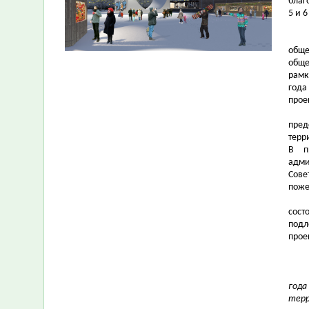
благ
5 и 6
обще
обще
рамк
года
прое
пред
терр
В п
адми
Сове
поже
сост
подл
прое
года
терр