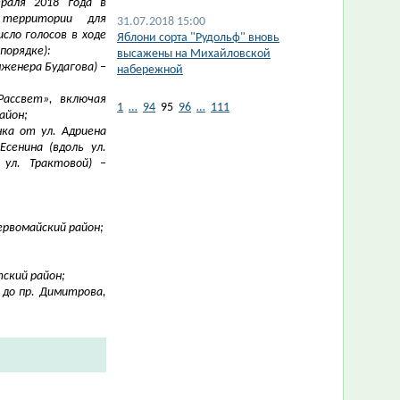
раля 2018 года в
 территории для
31.07.2018 15:00
сло голосов в ходе
Яблони сорта "Рудольф" вновь
порядке):
высажены на Михайловской
нженера Будагова) –
набережной
Рассвет», включая
1
…
94
95
96
…
111
айон;
ка от ул. Адриена
сенина (вдоль ул.
 ул. Трактовой) –
Первомайский район;
тский район;
 до пр. Димитрова,