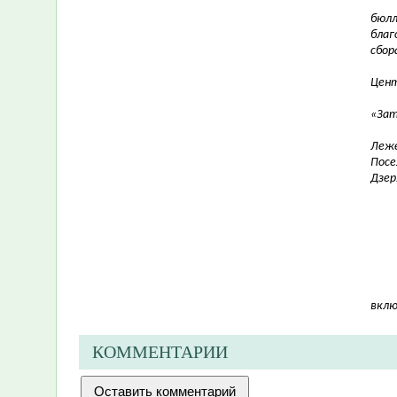
бюл
благ
сбор
Цент
«Зат
Леже
Посе
Дзер
вклю
КОММЕНТАРИИ