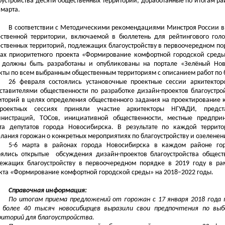
оустройства десяти общественных территорий, доработанные по итогам р
 марта.
В соответствии с Методическими рекомендациями Минстроя России 
ственной территории, включаемой в бюллетень для рейтингового гол
ственных территорий, подлежащих благоустройству в первоочередном пор
ах приоритетного проекта «Формирование комфортной городской среды
 должны быть разработаны и опубликованы на портале «Зелёный Нов
кты по всем выбранным общественным территориям с описанием работ по б
26 февраля состоялись установочные проектные сессии архитекто
ставителями общественности по разработке дизайн-проектов благоустро
иторий в целях определения общественного задания на проектирование 
роектных сессиях приняли участие архитекторы НГУАДИ, предст
нистраций, ТОСов, инициативной общественности, местные предприн
та депутатов города Новосибирска. В результате по каждой террит
лания горожан о конкретных мероприятиях по благоустройству и озеленен
5-6 марта в районах города Новосибирска в каждом районе го
оялись открытые
обсуждения дизайн-проектов благоустройства общест
ежащих благоустройству в первоочередном порядке в 2019 году в ра
кта «Формирование комфортной городской среды» на 2018–2022 годы.
Справочная информация:
По итогам приема предложений от горожан с
17 января 2018 года 
более 40 тысяч новосибирцев выразили свои предпочтения по вы
иторий для благоустройства.