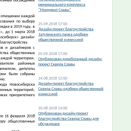
айонных обсуждений
мемориального комплекса
"Монумент Славы"
в отношении каждой
осования по выбору
25.09.2018 17:00
ядке в 2019 году, в
Дизайн-проект благоустройства
», до 1 марта 2018
Затулинского парка одобрен
осибирск» дизайн-
общественной комиссией
лагоустройству.
ров и дизайнеров с
йства общественных
05.09.2018 17:00
каждой территории.
Опубликован доработанный дизайн-
авители районных
проект Сквера Славы
иматели, депутаты
ории были собраны
24.08.2018 12:00
ию.
Дизайн-проект благоустройства
рода Новосибирска
Сквера Славы одобрен общественной
венных территорий,
комиссией
мках приоритетного
20.08.2018 14:00
Опубликован дизайн-проект
по 16 февраля 2018
благоустройства Сквера Славы для
бору общественных
обсуждения