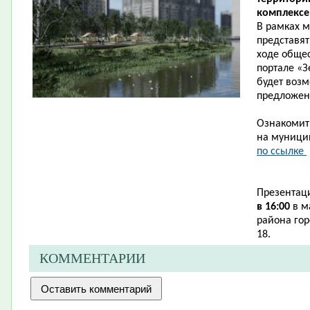
комплексе
В рамках м
представят
ходе обще
портале «
будет возм
предложени
Ознакомить
на муници
по ссылке ​
Презентаци
в 16:00
в м
района гор
18.
КОММЕНТАРИИ