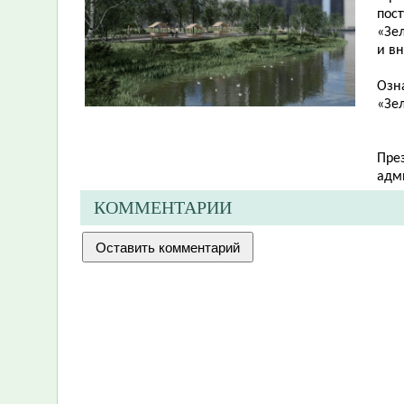
пос
«Зе
и в
Озн
«Зе
Пре
адми
КОММЕНТАРИИ