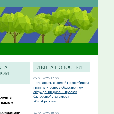
КТА
ЛЕНТА НОВОСТЕЙ
ЛОМ
05.08.2026 17:00
​Приглашаем жителей Новосибирска
принять участие в общественном
обсуждении дизайн-проекта
благоустройства сквера
роекта
«Октябрьский»
в жилом
 предложения,
26.06.2026 10:00