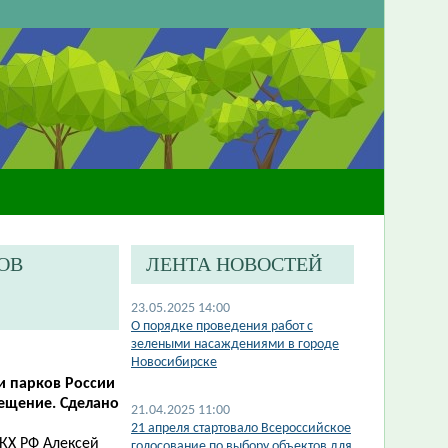
ОВ
ЛЕНТА НОВОСТЕЙ
23.05.2025 14:00
О порядке проведения работ с
зелеными насаждениями в городе
Новосибирске
и парков России
ещение. Сделано
21.04.2025 11:00
21 апреля стартовало Всероссийское
ЖКХ РФ Алексей
голосование по выбору объектов для