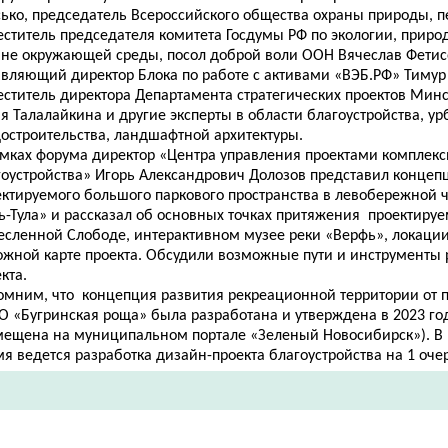
сько, председатель Всероссийского общества охраны природы, 
еститель председателя комитета Госдумы РФ по экологии, прир
ане окружающей среды, посол доброй воли ООН Вячеслав Фетис
авляющий директор Блока по работе с активами «ВЭБ.РФ» Тимур
еститель директора Департамента стратегических проектов Минс
 Талалайкина и другие эксперты в области благоустройства, ур
достроительства, ландшафтной архитектуры.
амках форума директор «Центра управления проектами комплекс
гоустройства» Игорь Александрович Долозов представил конце
ектируемого большого паркового пространства в левобережной ч
ь-Тула» и рассказал об основных точках притяжения проектируе
есленной Слободе, интерактивном музее реки «Верфь», локации
ожной карте проекта. Обсудили возможные пути и инструменты
екта.
омним, что концепция развития рекреационной территории от п
О «Бугринская роща» была разработана и утверждена в 2023 го
мещена на муниципальном портале «Зеленый Новосибирск»). В
я ведется разработка дизайн-проекта благоустройства на 1 оче