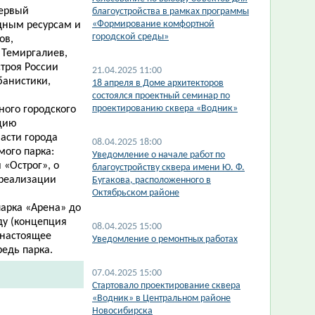
первый
благоустройства в рамках программы
«Формирование комфортной
одным ресурсам и
городской среды»
ов,
 Темиргалиев,
троя России
21.04.2025 11:00
банистики,
​18 апреля в Доме архитекторов
состоялся проектный семинар по
проектированию сквера «Водник»
ного городского
пцию
асти города
08.04.2025 18:00
мого парка:
​Уведомление о начале работ по
 «Острог», о
благоустройству сквера имени Ю. Ф.
 реализации
Бугакова, расположенного в
Октябрьском районе
арка «Арена» до
ду (концепция
08.04.2025 15:00
 настоящее
Уведомление о ремонтных работах
редь парка.
07.04.2025 15:00
​Стартовало проектирование сквера
«Водник» в Центральном районе
Новосибирска