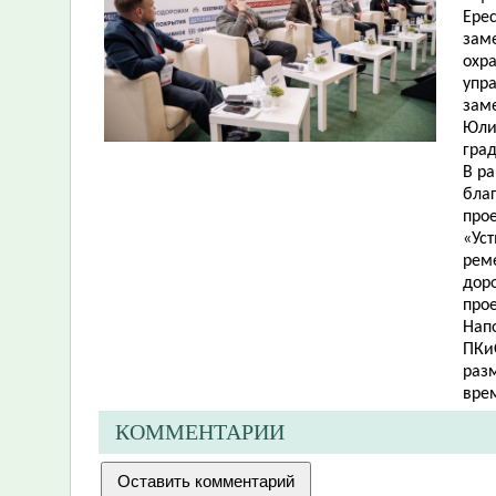
Ере
зам
охр
упр
зам
Юлия
гра
В р
бла
про
«Уст
рем
дор
про
Нап
ПКи
раз
врем
КОММЕНТАРИИ