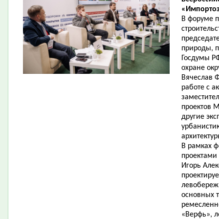
«Импортоз
В форуме п
строительс
председат
природы, п
Госдумы РФ
охране ок
Вячеслав Ф
работе с а
заместител
проектов 
другие экс
урбанистик
архитекту
В рамках ф
проектами 
Игорь Але
проектируе
левобережн
основных т
ремесленн
«Верфь», л