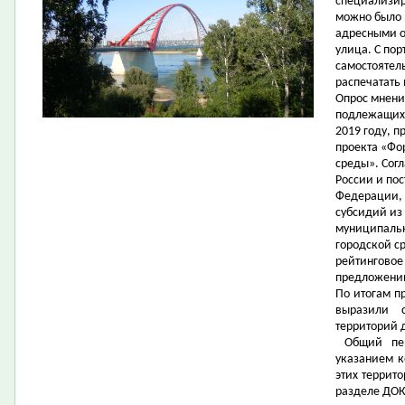
специализир
можно было 
адресными о
улица. С пор
самостоятел
распечатать 
Опрос мнени
подлежащих 
2019 году, 
проекта «Фо
среды». Сог
России и по
Федерации, 
субсидий из
муниципаль
городской с
рейтинговое
предложений
По итогам п
выразили 
территорий 
Общий пе
указанием к
этих террит
разделе ДО