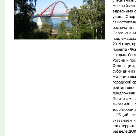
специализир
можно было 
адресными о
улица. С пор
самостоятел
распечатать 
Опрос мнени
подлежащих 
2019 году, 
проекта «Фо
среды». Сог
России и по
Федерации, 
субсидий из
муниципаль
городской с
рейтинговое
предложений
По итогам п
выразили 
территорий 
Общий пе
указанием к
этих террит
разделе ДО