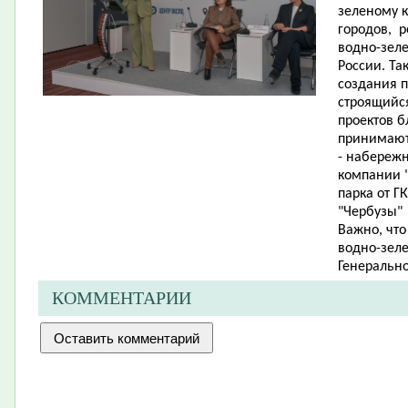
зеленому к
городов, р
водно-зеле
России. Т
создания п
строящийся
проектов б
принимают
- набережн
компании "
парка от Г
"Чербузы" 
Важно, чт
водно-зеле
Генерально
КОММЕНТАРИИ