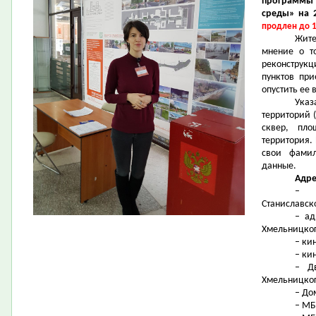
программы
среды» на 
продлен до 1
Жит
мнение о т
реконструк
пунктов пр
опустить ее
Ука
территорий 
сквер, пло
территория.
свои
фамил
данные.
Адре
– а
Станиславско
– ад
Хмельницкого
– ки
– кин
– Дв
Хмельницкого
– До
– МБ