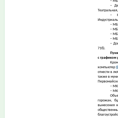
– МБ
– Де
Театральная,
– Н
Индустриальн
– МБ
– МБ
– МБ
– МБ
– До
71б).
Пунк
с графиком 
Кром
компьютер
Ф
отнести в л
также в мун
Первомайско
– МК
– МК
Объе
горожан, б
вынесения н
общественны
благоустро