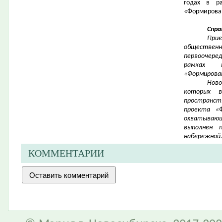
годах в р
«Формирован
Спра
При
общественн
первоочере
рамках н
«Формирован
Нов
которых в
пространс
проекта «Ф
охватывающ
выполнен 
набережной
КОММЕНТАРИИ