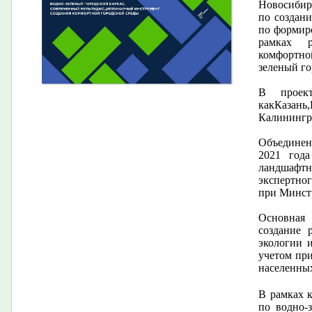
Новосибир
по создан
по формир
рамках р
комфортно
зеленый го
В проек
какКазань
Калинингра
Объединени
2021 года
ландшафт
экспертно
при Минст
Основная 
создание 
экологии 
учетом пр
населенных
В рамках 
по водно-