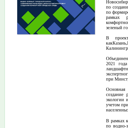
Новосибир
по создан
по формир
рамках р
комфортно
зеленый го
В проек
какКазань
Калинингра
Объединени
2021 года
ландшафт
экспертно
при Минст
Основная 
создание 
экологии 
учетом пр
населенных
В рамках 
по водно-