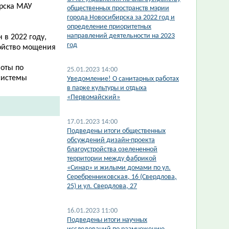
ирска МАУ
общественных пространств мэрии
города Новосибирска за 2022 год и
определение приоритетных
направлений деятельности на 2023
 в 2022 году,
год
ройство мощения
боты по
25.01.2023 14:00
системы
​Уведомление! О санитарных работах
в парке культуры и отдыха
«Первомайский»
17.01.2023 14:00
​Подведены итоги общественных
обсуждений дизайн-проекта
благоустройства озелененной
территории между фабрикой
«Синар» и жилыми домами по ул.
Серебренниковская, 16 (Свердлова,
25) и ул. Свердлова, 27
16.01.2023 11:00
Подведены итоги научных