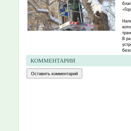
бла
«Гор
Напо
кот
тра
В р
уст
без
КОММЕНТАРИИ