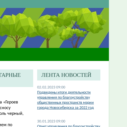
ИТАРНЫЕ
ЛЕНТА НОВОСТЕЙ
02.02.2023 09:00
​Подведены итоги деятельности
управления по благоустройству
а «Героев
общественных пространств мэрии
сносу
города Новосибирска за 2022 год
оль черный,
30.01.2023 09:00
ием по
Отчет управления по благоустройству