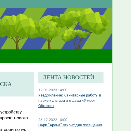
ЛЕНТА НОВОСТЕЙ
РСКА
12.01.2023 14:00
​Уведомление! Санитарные работы в
парке культуры и отдыха «У моря
Обского»
устройству
проект нового
28.12.2022 10:00
Парк "Арена" открыт для посещения
ритории
по ул.