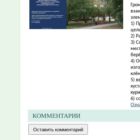
Гро
вза
эле
1) 
цел
2) 
3) 
мес
бер
4) 
изг
клён
5) 
кус
кур
6) 
Озн
КОММЕНТАРИИ