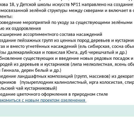
мова 18, у Детской школы искусств №11 направлено на создание
имосвязанной зелёной структуры между скверами и включает в
менты:
Проведение мероприятий по уходу за существующими зелёными
ью их оздоровления
Расширение ассортиментного состава насаждений
Создание пейзажных групп из ценных пород деревьев и кустарни
тах и вместо угнетённых насаждений (ель сибирская, сосна обы
ёзы далекарлийская и повислая Юнга, дуб черешчатый и др.)
Обновление существующих и введение новых рядовых посадок 
ородей из деревьев и кустарников (липа мелколистная, ясень о
 Гиннала, дерен белый и др.)
введение ландшафтных композиций (групп, массивов) из декора
тарников (пузыреплодник калинолистный, ирга колосистая, спир
ильский чай кустарниковый)
создание цветочного оформления в природном стиле
акомиться с новым проектом озеленения ​