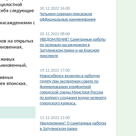
 целостной
20.12.2022 16:00
 себя следующие
Четырем скверам присвоили
оффициальные наименования
 насаждениями с
20.12.2022 08:00
УВЕДОМЛЕНИЕ! Санитарные работы
ков на открытых
по зеленым насаждениям в
кновенная,
Затулинском парке и на Красном
проспекте
и живых
быкновенный,
19.12.2022 17:00
Новосибирск включён в рабочую
тивных
группу при экспертном совете по
ея японская,
формированию комфортной
городской среды Минстроя России
по вопросу создания водно-зеленого
городского каркаса.
12.12.2022 11:00
​Уведомление! О санитарных работах
в Затулинском парке