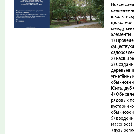
Новое озел
озелененн
школы иск
целостной
между скв
элементы:
1) Проведе
существую
оздоровле
2) Расшир
3) Создани
деревьев и
угнетённых
обыкновен
Юнга, дуб 
4) Обновл
рядовых по
кустарнико
обыкновенн
5) введен
массивов)
(пузырепло