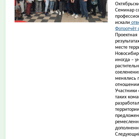
Октябрьск
Семинар со
профессион
искали
отв
Фотоотчёт 
Проектная 
результата
месте терр
Новосибирс
иногда – у
растительн
озеленения
менялись п
отношении
Участники 
таких кома
разработа
территории
предложени
ремесленно
дополненн
Следующий