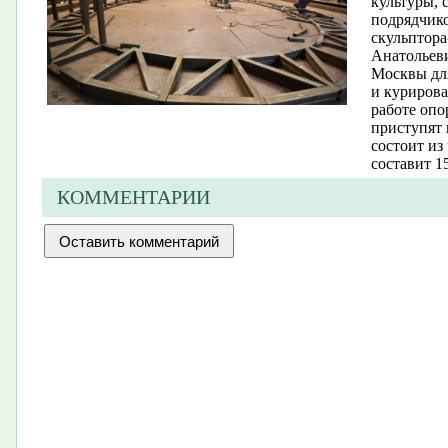
культуры, 
подрядчико
скульптор
Анатольеви
Москвы для
и курирова
работе опо
приступят 
состоит из
составит 1
КОММЕНТАРИИ