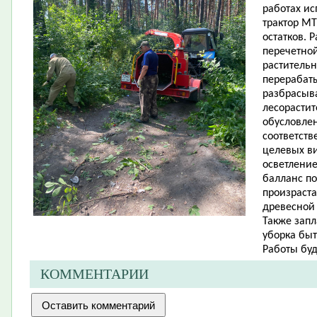
работах ис
трактор МТ
остатков. 
перечетно
растительн
перерабат
разбрасыва
лесорастит
обусловле
соответст
целевых ви
осветление
балланс по
произраст
древесной 
Также зап
уборка быт
Работы буд
КОММЕНТАРИИ