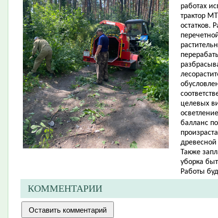
работах ис
трактор МТ
остатков. 
перечетно
растительн
перерабат
разбрасыва
лесорастит
обусловле
соответст
целевых ви
осветление
балланс по
произраст
древесной 
Также зап
уборка быт
Работы буд
КОММЕНТАРИИ