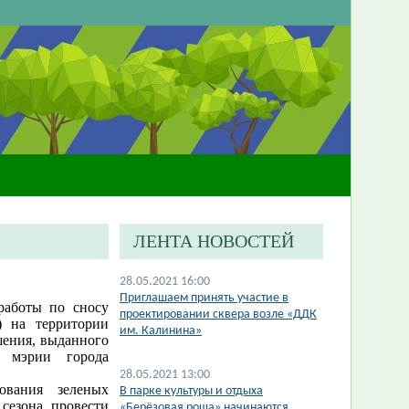
ЛЕНТА НОВОСТЕЙ
28.05.2021 16:00
Приглашаем принять участие в
работы по сносу
проектировании сквера возле «ДДК
) на территории
им. Калинина»
шения, выданного
в мэрии города
28.05.2021 13:00
ования зеленых
В парке культуры и отдыха
сезона провести
«Берёзовая роща» начинаются