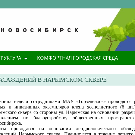
ТРУКТУРА
КОМФОРТНАЯ ГОРОДСКАЯ СРЕДА
НАСАЖДЕНИЙ В НАРЫМСКОМ СКВЕРЕ
 конца недели сотрудниками МАУ «Горзеленхоз» проводятся 
рых и инвазивных экземпляров клена ясенелистного (6 шт.
ымского сквера со стороны ул. Нарымская на основании разре
авлением по благоустройству общественных пространст
осибирска.
оты проводятся на основании дендрологического обслед
аждений Нарымского сквера. Планируется в течение летнего 