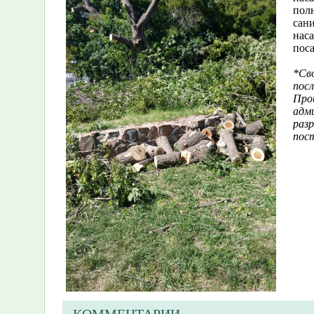
пол
сан
нас
пос
*Св
посл
Про
адм
раз
пос
​