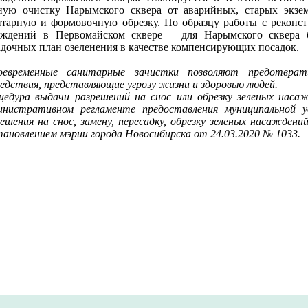
ную очистку Нарымского сквера от аварийных, старых экзем
итарную и формовочную обрезку. По образцу работы с реконс
аждений в Первомайском сквере – для Нарымского сквера б
адочных план озеленения в качестве компенсирующих посадок.
оевременные санитарные зачистки позволяют предотвра
едствия, представляющие угрозу жизни и здоровью людей.
цедура выдачи разрешений на снос или обрезку зеленых наса
инистративном регламенте предоставления муниципальной у
решения на снос, замену, пересадку, обрезку зеленых насажден
тановлением мэрии города Новосибирска от 24.03.2020 № 1033.