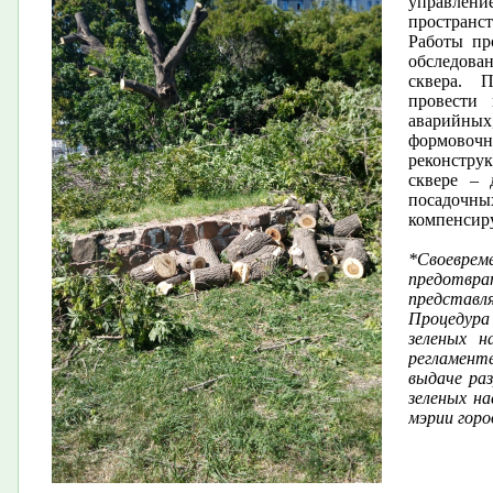
управлен
пространст
Работы пр
обследов
сквера. 
провести
аварийных,
формовоч
реконстру
сквере – 
посадоч
компенсир
*Своевре
предотв
представля
Процедура
зеленых н
регламент
выдаче раз
зеленых н
мэрии горо
​