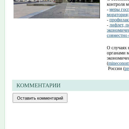
контроля м
-
меры госп
моратория;
-
профилак
-
лифлет, 
экономичес
совместно 
О случаях
органами 
экономичес
(
mineconom
России (
pr
КОММЕНТАРИИ