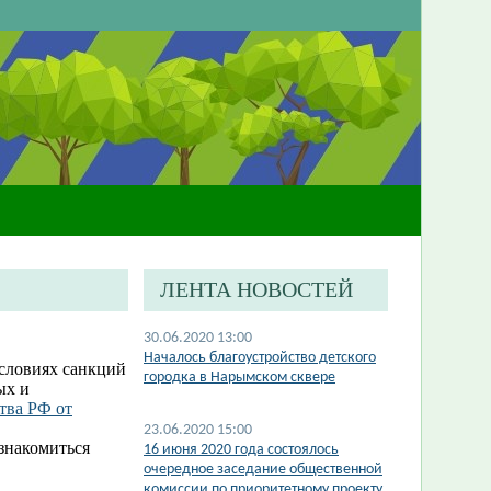
ЛЕНТА НОВОСТЕЙ
30.06.2020 13:00
Началось благоустройство детского
условиях санкций
городка в Нарымском сквере
ых и
тва РФ от
23.06.2020 15:00
знакомиться
​16 июня 2020 года состоялось
очередное заседание общественной
комиссии по приоритетному проекту