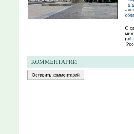
-
пр
-
ли
обл
О с
мин
(
min
Рос
КОММЕНТАРИИ