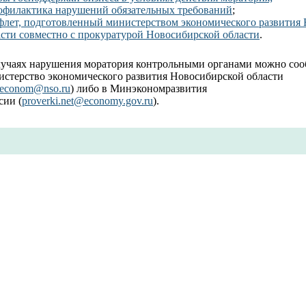
офилактика нарушений обязательных требований
;
флет, подготовленный министерством экономического развития
асти совместно с прокуратурой Новосибирской области
.
лучаях нарушения моратория контрольными органами можно соо
истерство экономического развития Новосибирской области
econom@nso.ru
) либо в Минэкономразвития
сии (
proverki.net@economy.gov.ru
).