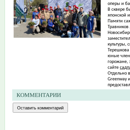
оперы и б
В сквере б
японской и
Памяти са
Травников 
Новосибирс
заместител
культуры, 
Терешкова
юные члены
горожане,
сайте
садп
Отдельно 
Greenway и
предоставл
КОММЕНТАРИИ