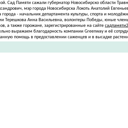
ной. Сад Памяти сажали губернатор Новосибирско области Трав
ксандрович, мэр города Новосибирска Локоть Анатолий Евгенье
а города - начальник департамента культуры, спорта и молодёж
ии Терешкова Анна Васильевна, волонтеры Победы, юные член
ов, а также горожане, зарегистрированные на сайте
садпамяти2
ельно выражаем благодарность компании Greenway и её сотруд
занную помощь в предоставлении саженцев и в высадке растен