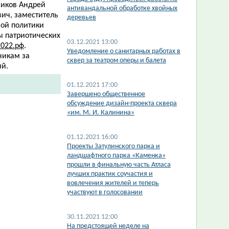
ников Андрей
антивандальной обработке хвойных
вич, заместитель
деревьев
ной политики
ы патриотических
03.12.2021 13:00
022.рф
.
Уведомление о санитарных работах в
никам за
сквер за театром оперы и балета
ий.
01.12.2021 17:00
Завершено общественное
обсуждение дизайн-проекта сквера
«им. М. И. Калинина»
01.12.2021 16:00
Проекты Затулинского парка и
ландшафтного парка «Каменка»
прошли в финальную часть Атласа
лучших практик соучастия и
вовлечения жителей и теперь
участвуют в голосовании
30.11.2021 12:00
​На предстоящей неделе на