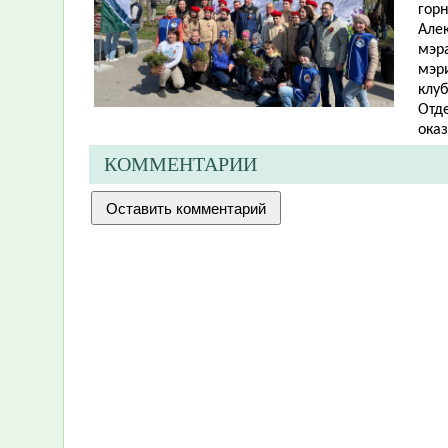
гор
Але
мэр
мэр
клуб
Отд
ока
КОММЕНТАРИИ