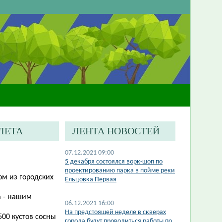
ЛЕТА
ЛЕНТА НОВОСТЕЙ
07.12.2021 09:00
5 декабря состоялся ворк-шоп по
проектированию парка в пойме реки
м из городских
Ельцовка Первая
а - нашим
06.12.2021 16:00
​На предстоящей неделе в скверах
500 кустов сосны
города будут проводиться работы по