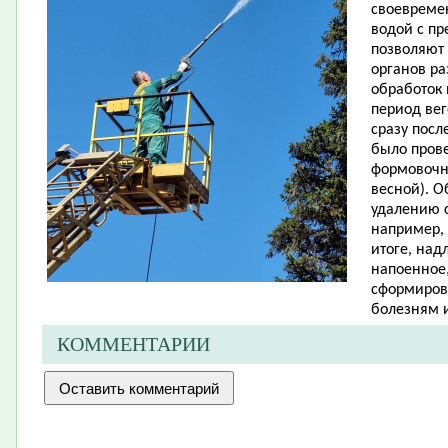
своевреме
водой с пр
позволяют 
органов ра
обработок 
период ве
сразу посл
было пров
формовочн
весной). О
удалению с
например, 
итоге, на
напоенное
сформиров
болезням 
КОММЕНТАРИИ