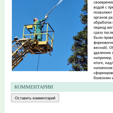
своевреме
водой с пр
позволяют 
органов ра
обработок 
период ве
сразу посл
было пров
формовочн
весной). О
удалению с
например, 
итоге, на
напоенное
сформиров
болезням 
КОММЕНТАРИИ