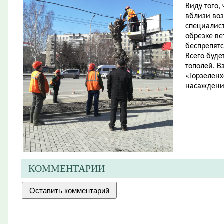
Виду того,
вблизи во
специалис
обрезке ве
беспрепятс
Всего буде
тополей. В
«Горзелен
насаждения
КОММЕНТАРИИ