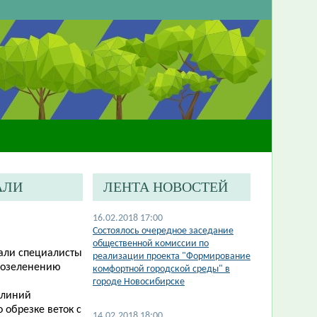
АЛИ
ЛЕНТА НОВОСТЕЙ
16.02.2018 17:00
Состоялось очередное заседание
общественной комиссии по
рали специалисты
реализации проекта "Формирование
о озеленению
комфортной городской среды" в
городе Новосибирске
 линий
обрезке веток с
14.02.2018 18:00